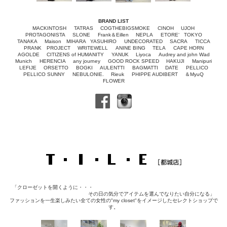
BRAND LIST
MACKINTOSH
TATRAS
COGTHEBIGSMOKE
CINOH
UJOH
PROTAGONISTA
SLONE
Frank＆Eillen
NEPLA
ETORE‘ TOKYO
TANAKA
Maison MIHARA YASUHIRO
UNDECORATED
SACRA
TICCA
PRANK PROJECT
WRITEWELL
ANINE BING
TELA
CAPE HORN
AGOLDE
CITIZENS of HUMANITY
YANUK
Liyoca
Audrey and john Wad
Munich
HERENCIA
any journey
GOOD ROCK SPEED
HAKUJI
Manipuri
LEFIJE
ORSETTO
BOGKI
AULENTTI
BAGMATTI
DATE
PELLICO
PELLICO SUNNY
NEBULONIE.
Rieuk
PHIPPE AUDIBERT
＆MyuQ
FLOWER
「クローゼットを開くように・・・
その日の気分でアイテムを選んでなりたい自分になる」
ファッションを一生楽しみたい全ての女性の"my closet"をイメージしたセレクトショップで
す。