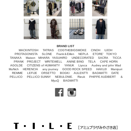
BRAND LIST
MACKINTOSH
TATRAS
COGTHEBIGSMOKE
CINOH
UJOH
PROTAGONISTA
SLONE
Frank＆Eillen
NEPLA
ETORE‘ TOKYO
TANAKA
Maison MIHARA YASUHIRO
UNDECORATED
SACRA
TICCA
PRANK PROJECT
WRITEWELL
ANINE BING
TELA
CAPE HORN
AGOLDE
CITIZENS of HUMANITY
YANUK
Liyoca
Audrey and john Wad
MuNich
HERENCIA
any journey
GOOD ROCK SPEED
HAKUJI
Manipuri
REMME
LEFIJE
ORSETTO
BOGKI
AULENTTI
BAGMATTI
DATE
PELLICO
PELLICO SUNNY
NEBULONIE.
Rieuk
PHIPPE AUDIBERT
＆
MyuQ
BAGMATTI