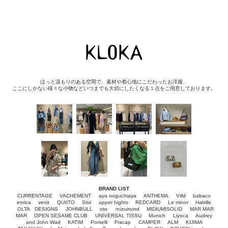
ほっと温もりのある空間で、素材や着心地にこだわったお洋服、
ここにしかない様々な小物などいつまでも大切にしたくなる１点をご用意しております。
BRAND LIST
CURRENTAGE
VACHEMENT
aya noguchiaya
ANTHEMA
Villd
babaco
enrica
venit
QUIITO
Sisii
upper hights
REDCARD
Le minor
Habille
OLTA DESIGNS
JOHNBULL
oto
ｍizuiroind
MIDIUMISOLID
MAR MAR
MAR
OPEN SESAME CLUB
UNIVERSAL TISSU
Munich
Liyoca
Audrey
and John Wad
KATIM
Porselli
Fracap
CAMPER
ALM
KIJIMA