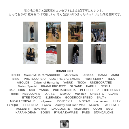
着心地の良さと清潔感をコンセプトに1点1点丁寧にセレクト。
『とっておきの1枚をみつけて欲しい』そんな想いのつまったゆっくりと出来る空間です。
BRAND LIST
CINOH
MaisonMIHARA YASUHIRO
Macintosh
TANAKA
GANNI
ANINE
BING
PHOTOCOPEIU
COG THE BIG SMOKE
Frank＆Eileen
TELA
AGOLDE
Citizen of Humanity
YANUK
TICCA
UNDECORATED
MaisonSpecial
PRANK PROJECT
SLOANE
HAKUJI
NEPLA.
CAPEHORN
M53
YANUK
PROTAGONISTA
PELLICO
PELLICO SUNNY
Rieuk
NEBULONI.E
D.A.T.E.
＆MYuQ
Manipuri
ORSETTO
CLANE
ETRE TOKYO
81BRANKA
GOODROCKSPEED
SALT＋
MICALLEMICALLE
dolly-sean
DONEEYU
…& DEAR
ma couleur
LILLY
LYNQUE
HERENCIA
Liyoca
Audrey and John Wad
Munich
TWEEDMILL
AULENTTI
BAGMATI
LAOCOONTE
Anyjourney
COOR
GGG
KARANKORAM
BOGKI
RYUGA KAWABE
PAES
STANDALONE