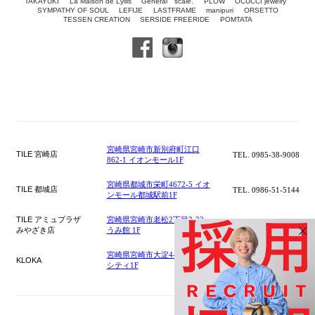
TAKAYUKI
La Maison de Lyllis
General scale.
PLOW
OCUCCI jewelry
SYMPATHY OF SOUL
LEFIJE
LASTFRAME
manipuri
ORSETTO
TESSEN CREATION
SERSIDE FREERIDE
POMTATA
宮崎県宮崎市新別府町江口
TILE 宮崎店
TEL. 0985-38-9008
862-1 イオンモール1F
宮崎県都城市栄町4672-5 イオ
TILE 都城店
TEL. 0986-51-5144
ンモール都城駅前1F
TILE アミュプラザ
宮崎県宮崎市老松2丁目2-22
TEL. 0985-41-7355
みやざき店
うみ館 1F
宮崎県宮崎市大淀4-6-28 宮交
KLOKA
TEL. 0985-51-1949
シティ1F